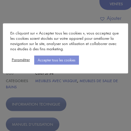
VENTES
Ajouter
à ma liste
En cliquant sur « Accepter tous les cookies », vous acceptez que
de souhaits
les cookies soient stockés sur votre appareil pour améliorer la
navigation sur le site, analyser son utilisation et collaborer avec
nos études à des fins marketing.
PARTAGEZ
Paramétrer
Accepter tous les cookies
UGS
C0073794
CATEGORIES
MEUBLES AVEC VASQUE
,
MEUBLES DE SALLE DE
BAINS
INFORMATION TECHNIQUE
MANUEL D'UTILISATION