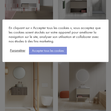
En cliquant sur « Accepter tous les cookies », vous acceptez que
Yoko Top
Niwa Top
les cookies soient stockés sur votre appareil pour améliorer la
navigation sur le site, analyser son utilisation et collaborer avec
À partir de:
680,00
€
À partir de:
646,00
€
nos études à des fins marketing.
Paramétrer
Accepter tous les cookies